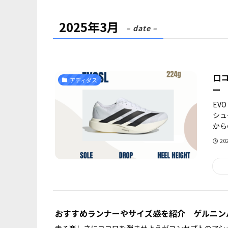
2025年3月
– date –
口コ
アディダス
ー
EV
シュ
から
20
おすすめランナーやサイズ感を紹介 ゲルニン