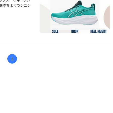
ックス ゲルニンバ
気持ちよくランニン
1